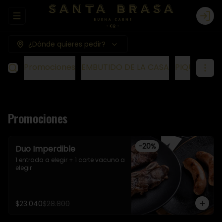
Abrir menu de navegación
Logi
¿Dónde quieres pedir?
Promociones
EMBUTIDO DE LA CASA
PIQUEOS ME
Promociones
-
20
%
Duo Imperdible
1 entrada a elegir + 1 corte vacuno a 
elegir
$23.040
$28.800