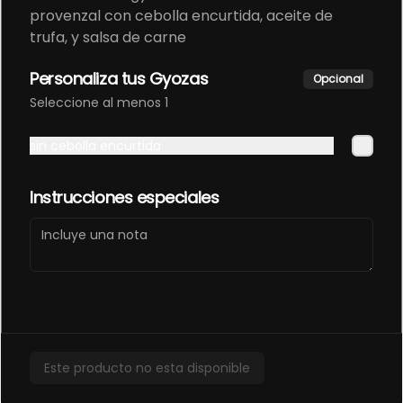
Zona de despacho
provenzal con cebolla encurtida, aceite de
trufa, y salsa de carne
Términos y condiciones
Política de privacidad
Personaliza tus Gyozas
Opcional
Redes sociales
Seleccione al menos 1
Instagram
sin cebolla encurtida
Facebook
Instrucciones especiales
Mi cuenta
Pedir
Iniciar sesión
Powered by
Este producto no esta disponible