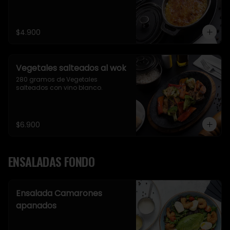
$4.900
Vegetales salteados al wok
280 gramos de Vegetales 
salteados con vino blanco.
$6.900
ENSALADAS FONDO
Ensalada Camarones
apanados