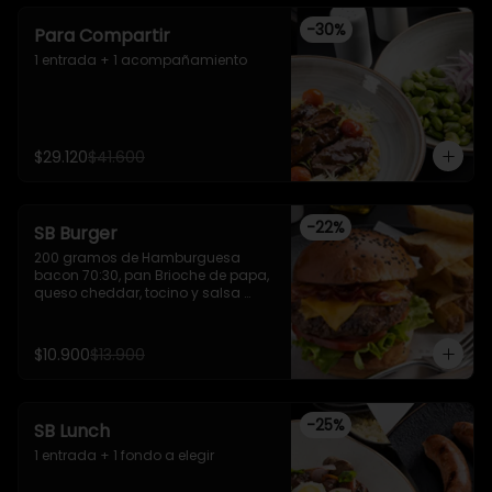
-
30
%
Para Compartir
1 entrada + 1 acompañamiento
$29.120
$41.600
-
22
%
SB Burger
200 gramos de Hamburguesa 
bacon 70:30, pan Brioche de papa, 
queso cheddar, tocino y salsa 
steak tartar. Acompañado de 
papas fritas.
$10.900
$13.900
-
25
%
SB Lunch
1 entrada + 1 fondo a elegir