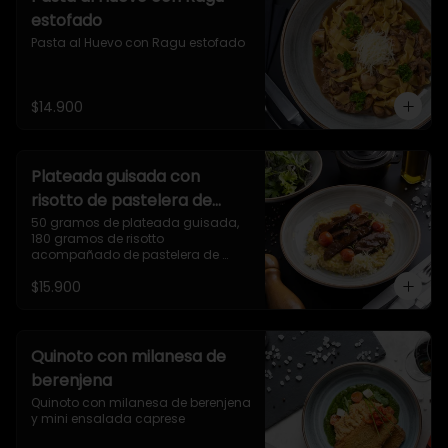
estofado
Pasta al Huevo con Ragu estofado
$14.900
Plateada guisada con
risotto de pastelera de
choclo
50 gramos de plateada guisada, 
180 gramos de risotto 
acompañado de pastelera de 
choclo, queso parmesano y tomate 
$15.900
cherry confitado.
Quinoto con milanesa de
berenjena
Quinoto con milanesa de berenjena 
y mini ensalada caprese