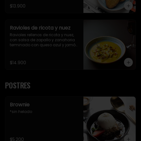
$13.900
Ravioles de ricota y nuez
Ravioles rellenos de ricota y nuez, 
con salsa de zapallo y zanahoria 
terminado con queso azul y jamón 
serrano
$14.900
POSTRES
Brownie
*sin helado
$5.200