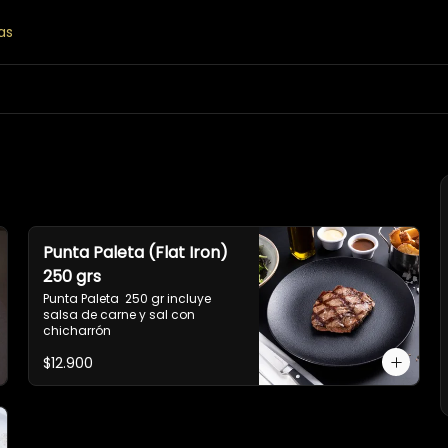
as
Punta Paleta (Flat Iron)
250 grs
Punta Paleta  250 gr incluye 
salsa de carne y sal con 
chicharrón
$12.900